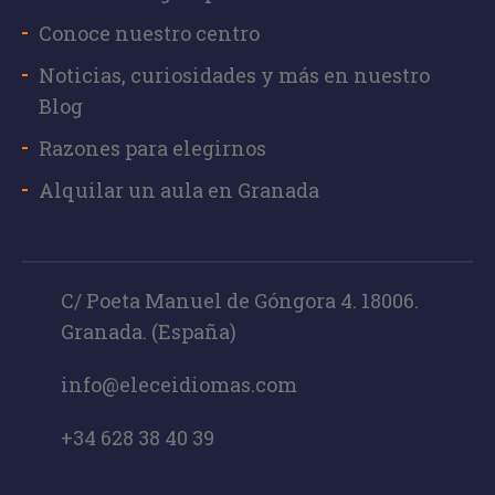
Tus datos de
contacto
Conoce nuestro centro
Noticias, curiosidades y más en nuestro
Blog
Razones para elegirnos
Alquilar un aula en Granada
Añade un mensaje
C/ Poeta Manuel de Góngora 4. 18006.
He leído y acepto la
política de privacidad
Granada. (España)
info@eleceidiomas.com
+34 628 38 40 39