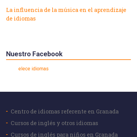
La influencia de la música en el aprendizaje
de idiomas
Nuestro Facebook
elece idiomas
SOLICITA INFORMACIÓN EN ELECE
¿Qué
idioma
quieres aprender?
Centro de idiomas referente en Granada
Cursos de inglés y otros idiomas
Cursos de inglés para niños en Granada