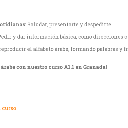
otidianas:
Saludar, presentarte y despedirte.
edir y dar información básica, como direcciones o 
eproducir el alfabeto árabe, formando palabras y fr
árabe con nuestro curso A1.1 en Granada!
¿Qué
idioma
quieres aprender?
 curso
Tus datos de
contacto