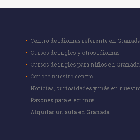
Centro de idiomas referente en Granad
Cursos de inglés y otros idiomas
Cursos de inglés para niños en Granada
Conoce nuestro centro
Noticias, curiosidades y más en nuestr
Razones para elegirnos
Alquilar un aula en Granada