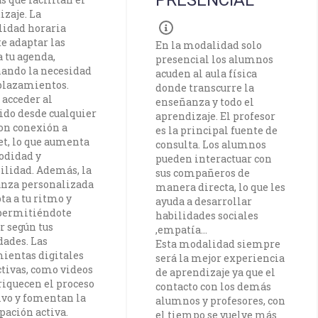
izaje. La
ilidad horaria
e adaptar las
En la modalidad solo
a tu agenda,
presencial los alumnos
ando la necesidad
acuden al aula física
plazamientos.
donde transcurre la
 acceder al
enseñanza y todo el
ido desde cualquier
aprendizaje. El profesor
con conexión a
es la principal fuente de
et, lo que aumenta
consulta. Los alumnos
odidad y
pueden interactuar con
bilidad. Además, la
sus compañeros de
nza personalizada
manera directa, lo que les
ta a tu ritmo y
ayuda a desarrollar
 permitiéndote
habilidades sociales
r según tus
,empatía...
dades. Las
Esta modalidad siempre
ientas digitales
será la mejor experiencia
ctivas, como videos
de aprendizaje ya que el
riquecen el proceso
contacto con los demás
ivo y fomentan la
alumnos y profesores, con
pación activa.
el tiempo se vuelve más