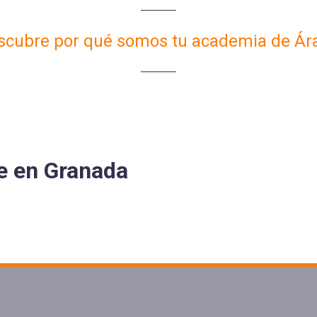
scubre por qué somos tu academia de Ár
¿Quieres comentarnos algo más?
Añade un mensaje
OLICITA INFORMACIÓN EN ELE
He leído y acepto la
política de privacidad
e
en Granada