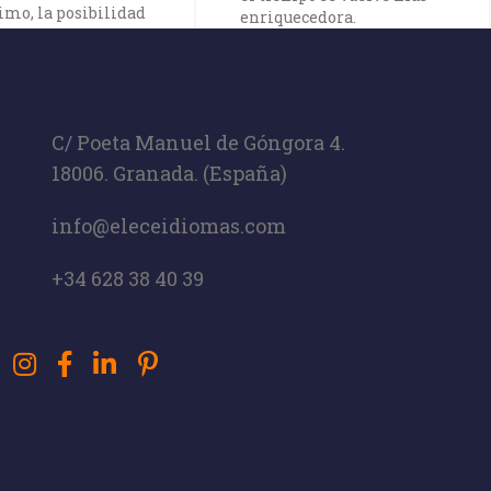
imo, la posibilidad
enriquecedora.
eractuar en tiempo
n profesores y
eros crea una
idad de
zaje global. ​
C/ Poeta Manuel de Góngora 4.
18006. Granada. (España)
info@eleceidiomas.com
+34 628 38 40 39