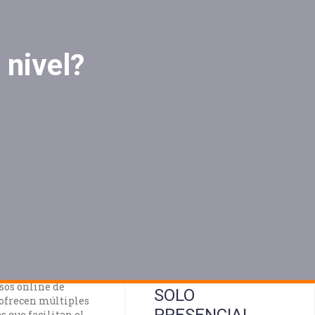
 nivel?
INE
 online de inglés y
iomas!
rsos online de
SOLO
 ofrecen múltiples
PRESENCIAL
s que facilitan el