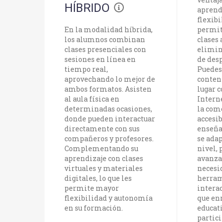
HÍBRIDO
aprend
flexib
En la modalidad híbrida,
permit
los alumnos combinan
clases 
clases presenciales con
elimin
sesiones en línea en
de des
tiempo real,
Puedes
aprovechando lo mejor de
conten
ambos formatos. Asisten
lugar 
al aula física en
Intern
determinadas ocasiones,
la com
donde pueden interactuar
accesi
directamente con sus
enseña
compañeros y profesores.
se adap
Complementando su
nivel,
aprendizaje con clases
avanza
virtuales y materiales
necesi
digitales, lo que les
herram
permite mayor
intera
flexibilidad y autonomía
que en
en su formación.
educat
partici