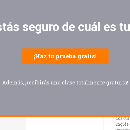
tás seguro de cuál es tu
¡Haz tu prueba gratis!
Además, ¡recibirás una clase totalmente gratuita!
ONL
¡Cursos
más id
Los cu
inglés
ventaja